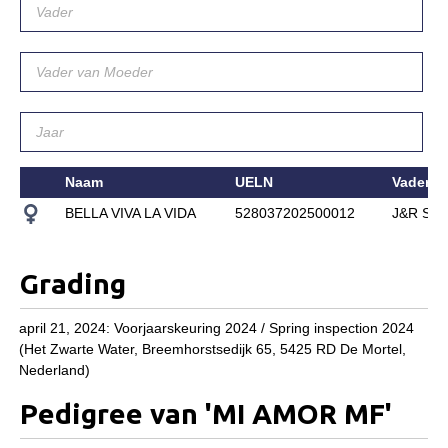
Downloads
Inloggen
Lid worden
Naam
UELN
Vader
BELLA VIVA LA VIDA
528037202500012
J&R ST
Grading
april 21, 2024: Voorjaarskeuring 2024 / Spring inspection 2024
(Het Zwarte Water, Breemhorstsedijk 65, 5425 RD De Mortel,
Nederland)
Pedigree van 'MI AMOR MF'