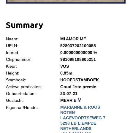
Informatie
Paardenpaspoort aanvragen
Summary
Wat te doen bij verkoop van een Falabella
Registratie buitenlands paspoort
Naam:
MI AMOR MF
Veulenregistratie
UELN:
528037202100055
Inbred:
0.000000000000 %
Animal Health Regulation
Chipnummer:
981098108605251
Tarievenlijst 2026
Kleur:
VOS
Height:
0,85m
Veelgestelde vragen
Stamboek:
HOOFDSTAMBOEK
Fokkerij
Actieve predicaten:
Goud 1ste premie
Geboortedatum:
23-07-21
Onze fokkerij
Geslacht:
MERRIE
Fokkerij informatie
MARIANNE & ROOS
Eigenaar/Houder:
NOTEN
Fokprogramma
LAGEVOORTSEWEG 7
5298 LB LIEMPDE
Predicaten
NETHERLANDS