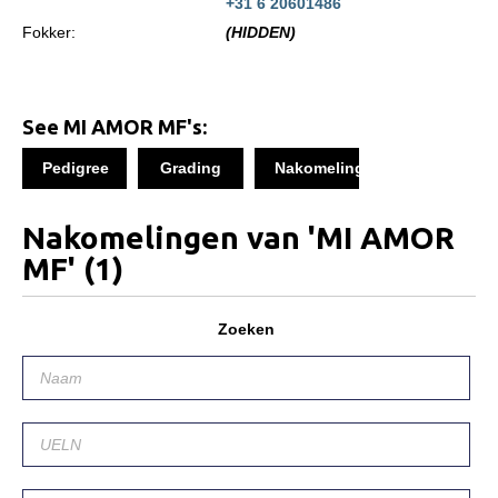
+31 6 20601486
Informatie veulen registratie
Fokker:
(HIDDEN)
Veulen registratie
Hengsten
See MI AMOR MF's:
EFS Hengstendatabase
EFS Database
Pedigree
Grading
Nakomelingen
Evenementen
Nakomelingen van 'MI AMOR
EFS Keuringen
MF'
(1)
Inschrijven keuring
Keuringsresultaten
Zoeken
Keuringsvideo's
EFS Marktplaats
Contact
Nieuws