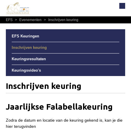
EFS
>
Evenementen
>
Inschrijven keuring
Home
Over EFS
EFS Keuringen
Organisatie
Inschrijven keuring
Bestuur
Keuringsresultaten
Commissies
Keuringsvideo's
Reglementen, statuten en formulieren
Lidmaatschap EFS
Inschrijven keuring
Informatie
Lid worden
Jaarlijkse Falabellakeuring
Leden
Zodra de datum en locatie van de keuring gekend is, kan je die
Geografisch gebied
hier terugvinden