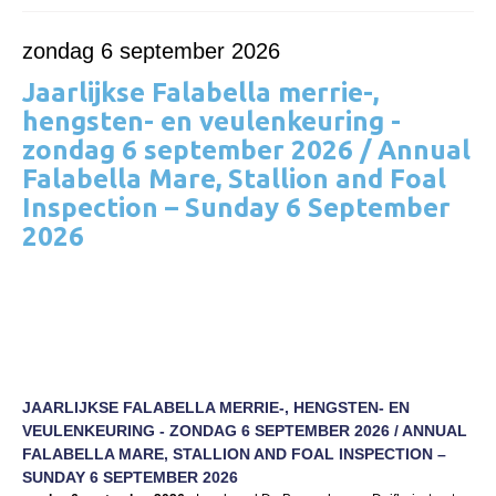
Informatie
Paardenpaspoort aanvragen
zondag 6 september 2026
Wat te doen bij verkoop van een Falabella
Jaarlijkse Falabella merrie-,
hengsten- en veulenkeuring -
Registratie buitenlands paspoort
zondag 6 september 2026 / Annual
Veulenregistratie
Falabella Mare, Stallion and Foal
Inspection – Sunday 6 September
Animal Health Regulation
2026
Tarievenlijst 2026
Veelgestelde vragen
Fokkerij
Onze fokkerij
Fokkerij informatie
JAARLIJKSE FALABELLA MERRIE-, HENGSTEN- EN
VEULENKEURING - ZONDAG 6 SEPTEMBER 2026 / ANNUAL
Fokprogramma
FALABELLA MARE, STALLION AND FOAL INSPECTION –
Predicaten
SUNDAY 6 SEPTEMBER 2026