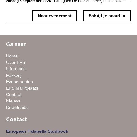
zondag 6 september 2026
- Landgoed De Bossenhoeve, Duifhuisstraat 2, 5374SB, Schaijk, Nederland
Informatie veulen registratie
Veulen registratie
Naar evenement
Schrijf je paard in
Hengsten
EFS Hengstendatabase
Ga naar
EFS Database
Home
Evenementen
Over EFS
EFS Keuringen
Informatie
Fokkerij
Inschrijven keuring
Evenementen
EFS Marktplaats
Keuringsresultaten
Contact
Keuringsvideo's
Nieuws
Downloads
EFS Marktplaats
Contact
Contact
European Falabella Studbook
Nieuws