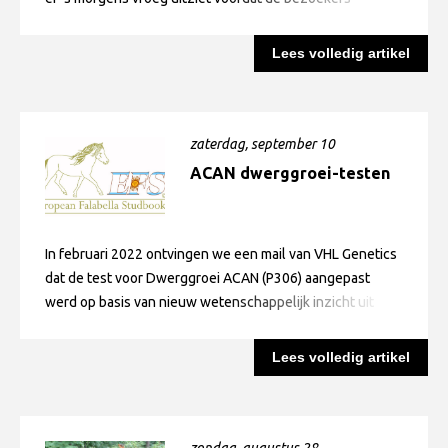
arriveren. Er is echt moeite gedaan om het Falabella paard
te promoten. Het ziet er echt prachtig uit, mede door de
Lees volledig artikel
prachtige gordijnen die Yvonne van Werkhoven heeft
verzorgd en door de prachtige bloemstukken waar
Nadine Koekoek-Kuipers voor heeft gezorgd. Allebei
hartelijk dank! We willen ook graag de helpers bedanken
zaterdag, september 10
die de stand gedurende de twee weekenden bemannen.
ACAN dwerggroei-testen
In februari 2022 ontvingen we een mail van VHL Genetics
dat de test voor Dwerggroei ACAN (P306) aangepast
werd op basis van nieuw wetenschappelijk inzicht uit
2018. Het ging om een aanpassing van de testen voor
ACAN D3 en ACAN D4. De nieuwe test wordt sinds 1
Lees volledig artikel
december 2021 toegepast. We willen er dus jullie
aandacht op vestigen dat de uitslagen van testen die voor
1 december 2021 zijn uitgevoerd onterecht kunnen
aangeven dat je Falabella geen drager is van het
zondag, augustus 28