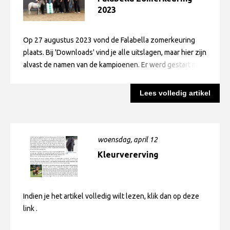
2023
Op 27 augustus 2023 vond de Falabella zomerkeuring
plaats. Bij 'Downloads' vind je alle uitslagen, maar hier zijn
alvast de namen van de kampioenen. Er werd gestart met
de keuring van de hengstveulens. De jury vond dit een
heel sterke rubriek. De veulenkampioen & Algemeen
Lees volledig artikel
kampioen & winnaar van de rubriek Mooiste hoofdje werd
dan ook 7 HORATIÓ LQ (rechts op de foto naast zijn
moeder Lola La Quilla). De door Stoeterij Los Quatros
gefokte Horatio LQ is een zoon van Salvador van de
woensdag, april 12
Schelphoeve en Lola La Quilla. Zijn stalgenootje 3
Kleurvererving
HONRADÉZ LQ (links op de foto) werd
reserveveulenkampioen & reserve algemeen kampioen.
Stoeterij Los Quatros had een heel succesvolle dag, want
Indien je het artikel volledig wilt lezen, klik dan op deze
hun jaarlingmerrie 23 GIGI LQ werd later op de dag
link .
jeugdkampioen. De appaloosamerrie 30 HOOIDONKHOFS
F. CARESA werd reserve jeugdkampioen. 36 REPKO F.