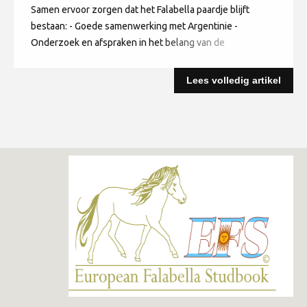
Samen ervoor zorgen dat het Falabella paardje blijft
bestaan: - Goede samenwerking met Argentinie -
Onderzoek en afspraken in het belang van de
gezondheid - Keuringen Samen de status van het
Falabella paardje verdedigen en verbeteren: - BVI -
Lees volledig artikel
Erkenning, paspoorten etc Samen plezier beleven aan
het Falabella paardje - Keuringen - Evenementen -
Informatie delen Samen ervoor zorgen dat het Falabella
paardje zijn verdiende plaats krijgt - Erkenning als
stamboek - Streven naar de kenmerken die we allen als
belangrijk zien