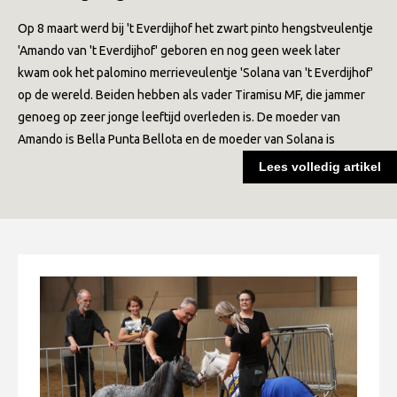
Informatie
Op 8 maart werd bij 't Everdijhof het zwart pinto hengstveulentje
Paardenpaspoort aanvragen
'Amando van 't Everdijhof' geboren en nog geen week later
Wat te doen bij verkoop van een Falabella
kwam ook het palomino merrieveulentje 'Solana van 't Everdijhof'
op de wereld. Beiden hebben als vader Tiramisu MF, die jammer
Registratie buitenlands paspoort
genoeg op zeer jonge leeftijd overleden is. De moeder van
Veulenregistratie
Amando is Bella Punta Bellota en de moeder van Solana is
Rzadkiewa F. Tamina. Daarmee is het veulenseizoen
Animal Health Regulation
Lees volledig artikel
2026 officieel geopend! Proficiat aan de trotse fokkers en
Tarievenlijst 2026
eigenaars.
Veelgestelde vragen
Fokkerij
Onze fokkerij
Fokkerij informatie
Fokprogramma
Predicaten