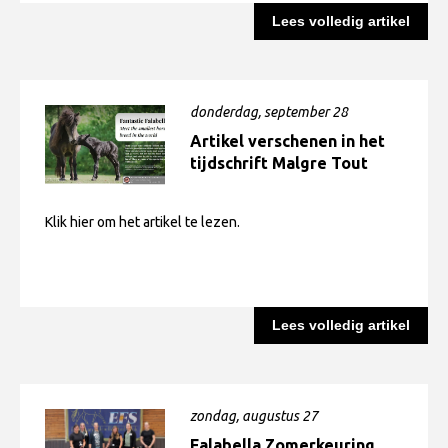
fokkers en eigenaars!
Lees volledig artikel
anderen. En vooral dank aan iedereen die geholpen heeft
om deze dag te organiseren en in goede banen te leiden.
En ook dank aan het juryteam: Emma van der Burg , Lei
Linders en Rhodé van Praat
donderdag, september 28
Artikel verschenen in het
tijdschrift Malgre Tout
Klik hier om het artikel te lezen.
Lees volledig artikel
zondag, augustus 27
Falabella Zomerkeuring