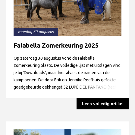
Informatie veulen registratie
Veulen registratie
Hengsten
zaterdag 30 augustus
EFS Hengstendatabase
Falabella Zomerkeuring 2025
EFS Database
Evenementen
Op zaterdag 30 augustus vond de Falabella
zomerkeuring plaats. De volledige lijst met uitslagen vind
EFS Keuringen
je bij 'Downloads', maar hier alvast de namen van de
Inschrijven keuring
kampioenen. De door Erik en Jennike Reefhuis gefokte
goedgekeurde dekhengst 52 LUPÉ DEL PANTANO (rechts
Keuringsresultaten
op de foto) werd volwassen kampioen & algemeen
Keuringsvideo's
kampioen. Lupé is een zoon van Manuelo van de
Lees volledig artikel
enkhoeve en Aureliana del Pantano. 35 LÁZARO DEL
EFS Marktplaats
PANTANO (links op de foto) , die ook uit dezelfde stoeterij
Contact
afkomstig is, werd jeugdkampioen en reserve algemeen
kampioen. 9 JOQUINÃ LQ kon de jury overtuigen als
Nieuws