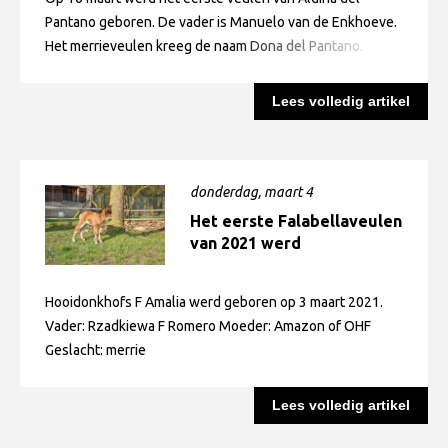
eisen als in de verordening. ACCF voldoet niet aan het
verkrijgen. Hiervoor is het nodige ondernomen. En
Pantano geboren. De vader is Manuelo van de Enkhoeve.
beschikken over voldoende fokdieren! EFS heeft juist en
natuurlijk kunnen ook andere landen waar voldoende
Het merrieveulen kreeg de naam Dona del Pantano.
open gehandeld naar de RVO en naar de EFS-leden. Het
leden geïnteresseerd zijn aan het geografische gebied
bezwaar van TFS is ongegrond. bezwaar-hoorzittting.pdf
toegevoegd worden. Dus indien je graag wilt dat jouw
Lees volledig artikel
land wordt toegevoegd, laat het ons dan weten. Dan
bekijken we de mogelijkheden. De bal is dus serieus aan
het rollen.
donderdag, maart 4
Het eerste Falabellaveulen
van 2021 werd
geregistreerd
Hooidonkhofs F Amalia werd geboren op 3 maart 2021.
Vader: Rzadkiewa F Romero Moeder: Amazon of OHF
Geslacht: merrie
Lees volledig artikel