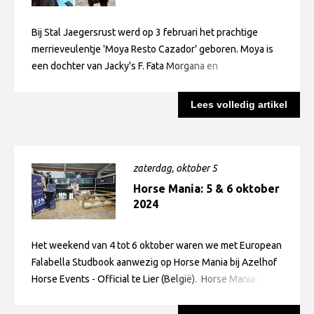
geregistreerde
Falabellaveulen van 2025,
Bij Stal Jaegersrust werd op 3 februari het prachtige
geboren.
merrieveulentje 'Moya Resto Cazador' geboren. Moya is
een dochter van Jacky's F. Fata Morgana en
Bovido Resto Cazador. Daarmee is het veulenseizoen
2025 officieel geopend! Proficiat aan de trotse fokker en
Lees volledig artikel
eigenaar.
zaterdag, oktober 5
Horse Mania: 5 & 6 oktober
2024
Het weekend van 4 tot 6 oktober waren we met European
Falabella Studbook aanwezig op Horse Mania bij Azelhof
Horse Events - Official te Lier (België). Horse Mania:
Spectaculaire paardenshows Ontmoet verschillende
paardenrassen Spannende wedstrijden Grote beurs voor