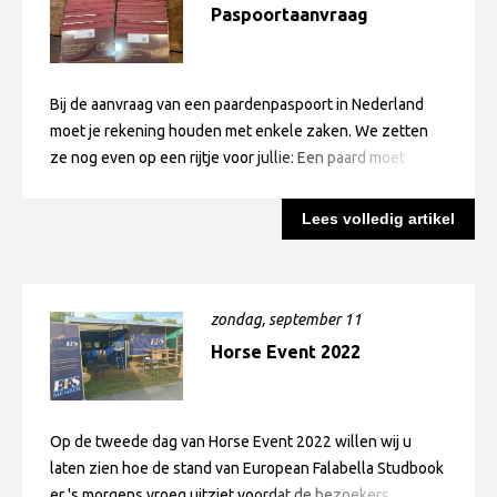
Paspoortaanvraag
Bij de aanvraag van een paardenpaspoort in Nederland
moet je rekening houden met enkele zaken. We zetten
ze nog even op een rijtje voor jullie: Een paard moet
binnen 9 maanden na geboorte een paspoort hebben .
Vanaf 21 april 2021 gelden dus de volgende regels: 1.
Lees volledig artikel
Paard moet binnen 6 maanden na geboorte gechipt zijn.
(Artikel 5b.39. Termijn identificatie, lid 2) 2. Direct na
chippen moet de aanvraag om een paspoort worden
gedaan (concept uitvoeringsverordening) 3. Binnen vier
zondag, september 11
weken na de aanvraag moet het paspoort worden
Horse Event 2022
uitgegeven (protocol paspoortuitgifte) 4. Paard moet
binnen 9 maanden na geboorte een paspoort hebben,
anders uitsluiting menselijke consumptie (Artikel 5b.39.
Op de tweede dag van Horse Event 2022 willen wij u
Termijn identificatie, lid 1)
laten zien hoe de stand van European Falabella Studbook
er 's morgens vroeg uitziet voordat de bezoekers