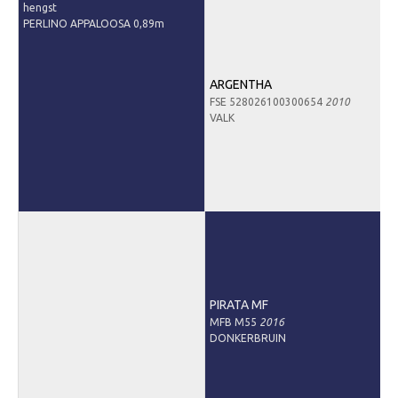
hengst
Informatie veulen registratie
PERLINO APPALOOSA 0,89m
Veulen registratie
Hengsten
ARGENTHA
EFS Hengstendatabase
FSE 528026100300654
2010
VALK
EFS Database
Evenementen
EFS Keuringen
Inschrijven keuring
Keuringsresultaten
Keuringsvideo's
PIRATA MF
EFS Marktplaats
MFB M55
2016
DONKERBRUIN
Contact
Nieuws