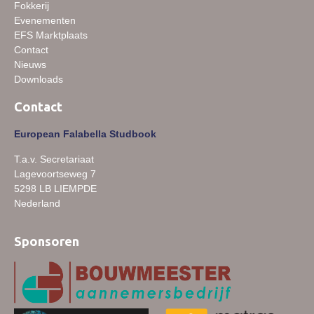
Fokkerij
Evenementen
EFS Marktplaats
Contact
Nieuws
Downloads
Contact
European Falabella Studbook
T.a.v. Secretariaat
Lagevoortseweg 7
5298 LB LIEMPDE
Nederland
Sponsoren