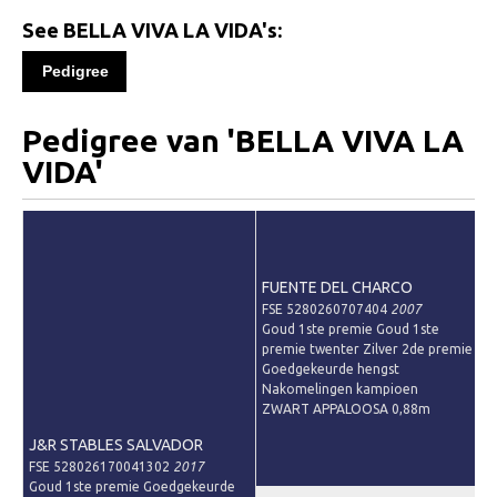
Informatie
See BELLA VIVA LA VIDA's:
Paardenpaspoort aanvragen
Pedigree
Wat te doen bij verkoop van een Falabella
Registratie buitenlands paspoort
Pedigree van 'BELLA VIVA LA
VIDA'
Veulenregistratie
Animal Health Regulation
Tarievenlijst 2026
Veelgestelde vragen
FUENTE DEL CHARCO
FSE 5280260707404
2007
Fokkerij
Goud 1ste premie Goud 1ste
premie twenter Zilver 2de premie
Onze fokkerij
Goedgekeurde hengst
Nakomelingen kampioen
Fokkerij informatie
ZWART APPALOOSA 0,88m
Fokprogramma
J&R STABLES SALVADOR
FSE 528026170041302
2017
Predicaten
Goud 1ste premie Goedgekeurde