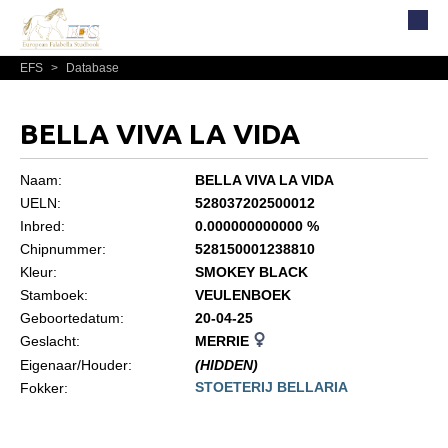
EFS
>
Database
Home
Over EFS
BELLA VIVA LA VIDA
Organisatie
Bestuur
Naam:
BELLA VIVA LA VIDA
UELN:
528037202500012
Commissies
Inbred:
0.000000000000 %
Reglementen, statuten en formulieren
Chipnummer:
528150001238810
Kleur:
SMOKEY BLACK
Lidmaatschap EFS
Stamboek:
VEULENBOEK
Informatie
Geboortedatum:
20-04-25
Geslacht:
MERRIE
Lid worden
Eigenaar/Houder:
(HIDDEN)
Leden
STOETERIJ BELLARIA
Fokker:
Geografisch gebied