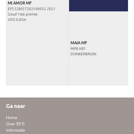
MI AMOR MF
Downloads
EFS 528037202100055
2021
Goud 1ste premie
Inloggen
VOS 0,85m
Lid worden
MAIA MF
MFB H83
DONKERBRUIN
Ga naar
Home
Over EFS
Informatie