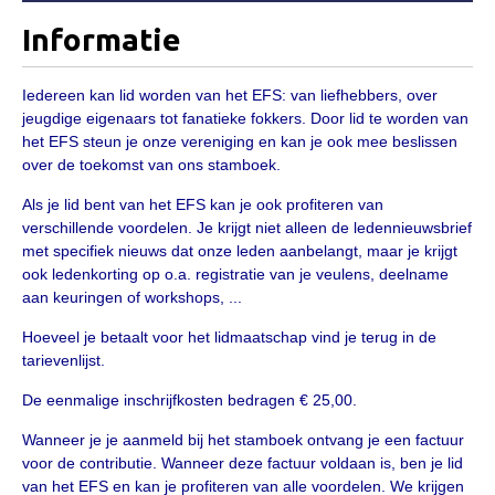
Informatie
Informatie
Paardenpaspoort aanvragen
Wat te doen bij verkoop van een Falabella
Iedereen kan lid worden van het EFS: van liefhebbers, over
jeugdige eigenaars tot fanatieke fokkers. Door lid te worden van
Registratie buitenlands paspoort
het EFS steun je onze vereniging en kan je ook mee beslissen
Veulenregistratie
over de toekomst van ons stamboek.
Animal Health Regulation
Als je lid bent van het EFS kan je ook profiteren van
verschillende voordelen. Je krijgt niet alleen de ledennieuwsbrief
Tarievenlijst 2026
met specifiek nieuws dat onze leden aanbelangt, maar je krijgt
ook ledenkorting op o.a. registratie van je veulens, deelname
Veelgestelde vragen
aan keuringen of workshops, ...
Fokkerij
Hoeveel je betaalt voor het lidmaatschap vind je terug in de
Onze fokkerij
tarievenlijst
.
Fokkerij informatie
De eenmalige inschrijfkosten bedragen € 25,00.
Fokprogramma
Wanneer je je aanmeld bij het stamboek ontvang je een factuur
voor de contributie. Wanneer deze factuur voldaan is, ben je lid
Predicaten
van het EFS en kan je profiteren van alle voordelen. We krijgen