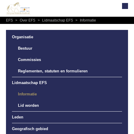
EFS
>
Over EFS
>
Lidmaatschap EFS
>
Informatie
Home
Over EFS
Organisatie
Organisatie
Bestuur
Bestuur
Commissies
Commissies
Reglementen, statuten en formulieren
Reglementen, statuten en formulieren
Lidmaatschap EFS
Lidmaatschap EFS
Informatie
Informatie
Lid worden
Lid worden
Leden
Leden
Geografisch gebied
Geografisch gebied