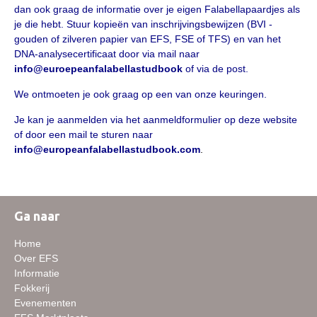
Informatie veulen registratie
dan ook graag de informatie over je eigen Falabellapaardjes als
je die hebt. Stuur kopieën van inschrijvingsbewijzen (BVI -
Veulen registratie
gouden of zilveren papier van EFS, FSE of TFS) en van het
DNA-analysecertificaat door via mail naar
Hengsten
info@euroepeanfalabellastudbook
of via de post.
EFS Hengstendatabase
We ontmoeten je ook graag op een van onze keuringen.
EFS Database
Je kan je aanmelden via het aanmeldformulier op deze website
Evenementen
of door een mail te sturen naar
info@europeanfalabellastudbook.com
.
EFS Keuringen
Inschrijven keuring
Keuringsresultaten
Ga naar
Keuringsvideo's
Home
EFS Marktplaats
Over EFS
Informatie
Contact
Fokkerij
Evenementen
Nieuws