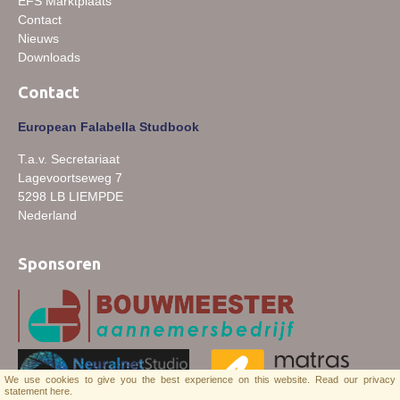
EFS Marktplaats
Downloads
Contact
Nieuws
Inloggen
Downloads
Lid worden
Contact
European Falabella Studbook
T.a.v. Secretariaat
Lagevoortseweg 7
5298 LB LIEMPDE
Nederland
Sponsoren
We use cookies to give you the best experience on this website.
Read our privacy
statement here.