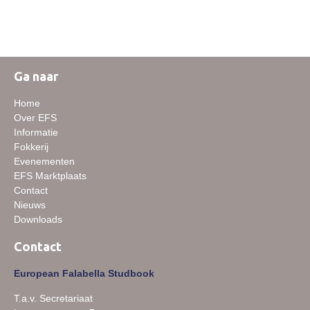
Downloads
Inloggen
Lid worden
Ga naar
Home
Over EFS
Informatie
Fokkerij
Evenementen
EFS Marktplaats
Contact
Nieuws
Downloads
Contact
European Falabella Studbook
T.a.v. Secretariaat