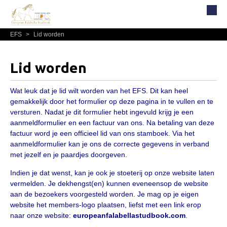
EFS
>
Lid worden
Home
Over EFS
Lid worden
Organisatie
Wat leuk dat je lid wilt worden van het EFS. Dit kan heel
Bestuur
gemakkelijk door het formulier op deze pagina in te vullen en te
Commissies
versturen. Nadat je dit formulier hebt ingevuld krijg je een
aanmeldformulier en een factuur van ons. Na betaling van deze
Reglementen, statuten en formulieren
factuur word je een officieel lid van ons stamboek. Via het
Lidmaatschap EFS
aanmeldformulier kan je ons de correcte gegevens in verband
met jezelf en je paardjes doorgeven.
Informatie
Indien je dat wenst, kan je ook je stoeterij op onze website laten
Lid worden
vermelden. Je dekhengst(en) kunnen eveneensop de website
aan de bezoekers voorgesteld worden. Je mag op je eigen
Leden
website het members-logo plaatsen, liefst met een link erop
Geografisch gebied
naar onze website:
europeanfalabellastudbook.com
.