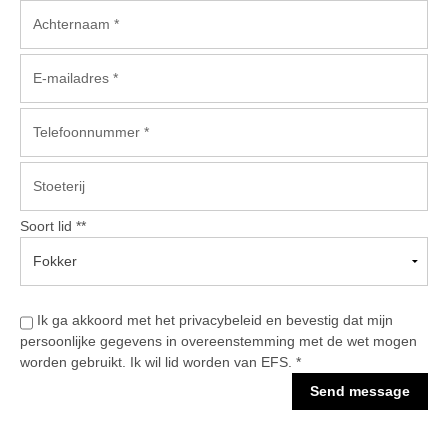
Informatie veulen registratie
Veulen registratie
Hengsten
EFS Hengstendatabase
EFS Database
Evenementen
EFS Keuringen
Soort lid **
Inschrijven keuring
Keuringsresultaten
Ik ga akkoord met het privacybeleid en bevestig dat mijn
Keuringsvideo's
persoonlijke gegevens in overeenstemming met de wet mogen
EFS Marktplaats
worden gebruikt. Ik wil lid worden van EFS. *
Send message
Contact
Nieuws