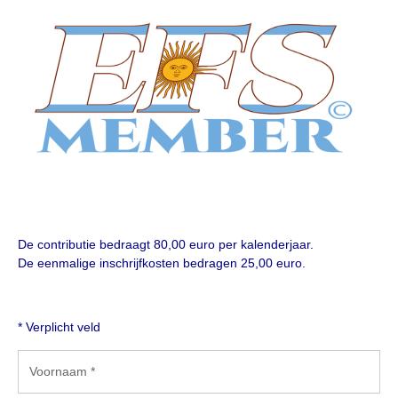
Informatie
Paardenpaspoort aanvragen
Wat te doen bij verkoop van een Falabella
Registratie buitenlands paspoort
Veulenregistratie
Animal Health Regulation
Tarievenlijst 2026
Veelgestelde vragen
De contributie bedraagt 80,00 euro per kalenderjaar.
Fokkerij
De eenmalige inschrijfkosten bedragen 25,00 euro.
Onze fokkerij
Fokkerij informatie
* Verplicht veld
Fokprogramma
Predicaten