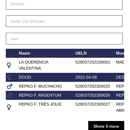
Downloads
Inloggen
Lid worden
Naam
UELN
Moede
LA QUERENCIA
528037202200001
MADI 
VALENTINA
DOOD
2022-04-08
DESMI
REPKO F. MUCHACHO
528037202300025
REPKO 
REPKO F. ARGENTUM
528037202300026
REPKO 
REPKO F. TRÈS JOLIE
528037202300027
REPKO 
AMIGA
Show 3 more