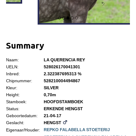
Informatie
Paardenpaspoort aanvragen
Wat te doen bij verkoop van een Falabella
Registratie buitenlands paspoort
Summary
Veulenregistratie
Animal Health Regulation
Naam:
LA QUERENCIA REY
Tarievenlijst 2026
UELN:
528026170041301
Inbred:
2.322387695313 %
Veelgestelde vragen
Chipnummer:
528210004494867
Fokkerij
Kleur:
SILVER
Height:
0,70m
Onze fokkerij
Stamboek:
HOOFDSTAMBOEK
Fokkerij informatie
Status:
ERKENDE HENGST
Geboortedatum:
21-04-17
Fokprogramma
Geslacht:
HENGST
Predicaten
REPKO FALABELLA STOETERIJ
Eigenaar/Houder: