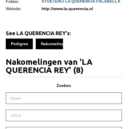
STOETERIJ LA QUERENCIA FALABELLA
Fokker:
Informatie veulen registratie
Website:
http://www.la-querencia.nl
Veulen registratie
Hengsten
EFS Hengstendatabase
See LA QUERENCIA REY's:
EFS Database
Pedigree
Nakomelingen
Evenementen
Nakomelingen van 'LA
EFS Keuringen
QUERENCIA REY'
(8)
Inschrijven keuring
Keuringsresultaten
Zoeken
Keuringsvideo's
EFS Marktplaats
Contact
Nieuws