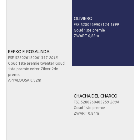
OLIVIERO
FSE 5280269905124
1999
Goud 1ste premie
ZWART 0,88m
REPKO F. ROSALINDA
FSE 528026180061397
2018
Goud 1ste premie twenter Goud
1ste premie enter Zilver 2de
premie
APPALOOSA 0,82m
CHACHA DEL CHARCO
FSE 5280260405259
2004
Goud 1ste premie
ZWART 0,84m