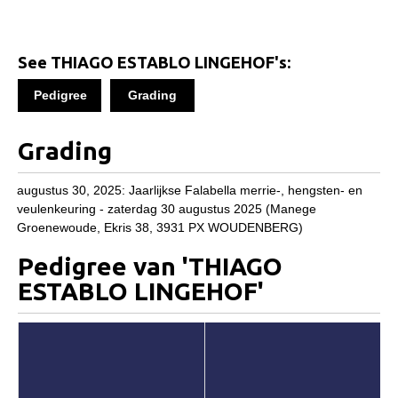
Informatie veulen registratie
Veulen registratie
See THIAGO ESTABLO LINGEHOF's:
Hengsten
Pedigree
Grading
EFS Hengstendatabase
EFS Database
Grading
Evenementen
augustus 30, 2025: Jaarlijkse Falabella merrie-, hengsten- en
EFS Keuringen
veulenkeuring - zaterdag 30 augustus 2025 (Manege
Inschrijven keuring
Groenewoude, Ekris 38, 3931 PX WOUDENBERG)
Keuringsresultaten
Pedigree van 'THIAGO
ESTABLO LINGEHOF'
Keuringsvideo's
EFS Marktplaats
Contact
Nieuws