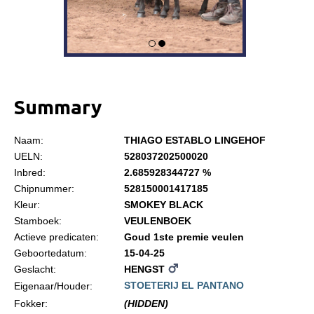
Informatie
Paardenpaspoort aanvragen
Wat te doen bij verkoop van een Falabella
Registratie buitenlands paspoort
Summary
Veulenregistratie
Animal Health Regulation
Naam:
THIAGO ESTABLO LINGEHOF
Tarievenlijst 2026
UELN:
528037202500020
Inbred:
2.685928344727 %
Veelgestelde vragen
Chipnummer:
528150001417185
Fokkerij
Kleur:
SMOKEY BLACK
Stamboek:
VEULENBOEK
Onze fokkerij
Actieve predicaten:
Goud 1ste premie veulen
Fokkerij informatie
Geboortedatum:
15-04-25
Geslacht:
HENGST
Fokprogramma
STOETERIJ EL PANTANO
Eigenaar/Houder:
Predicaten
Fokker:
(HIDDEN)