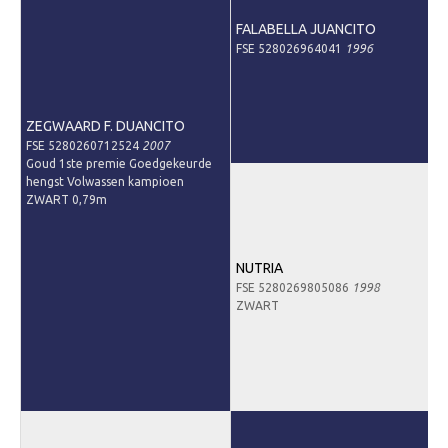
Downloads
FALABELLA JUANCITO
FSE 528026964041
1996
Inloggen
Lid worden
ZEGWAARD F. DUANCITO
FSE 5280260712524
2007
Goud 1ste premie Goedgekeurde
hengst Volwassen kampioen
ZWART 0,79m
NUTRIA
FSE 5280269805086
1998
ZWART