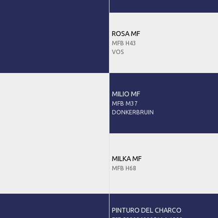
ROSA MF
MFB H43
VOS
MILIO MF
MFB M37
DONKERBRUIN
MILKA MF
MFB H68
PINTURO DEL CHARCO