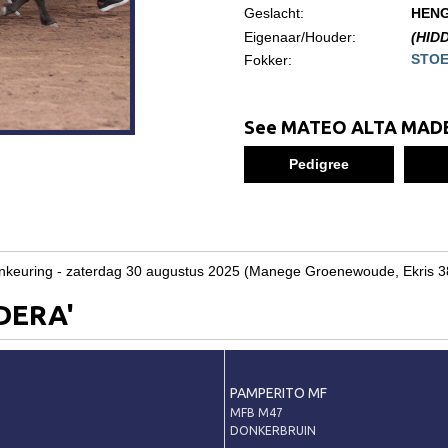
Geslacht:
HEN
Eigenaar/Houder:
(HID
STOE
Fokker:
See MATEO ALTA MADE
Pedigree
veulenkeuring - zaterdag 30 augustus 2025 (Manege Groenewoude, Ek
DERA'
PAMPERITO MF
MFB M47
DONKERBRUIN