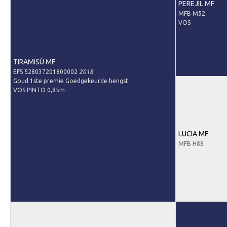
PEREJIL MF
MFB M52
Predicaten
VOS
Informatie veulen registratie
Veulen registratie
TIRAMISÚ MF
Hengsten
EFS 528037201800002
2018
Goud 1ste premie Goedgekeurde hengst
EFS Hengstendatabase
VOS PINTO 0,85m
EFS Database
Evenementen
LUCIA MF
EFS Keuringen
MFB H88
Inschrijven keuring
Keuringsresultaten
Keuringsvideo's
EFS Marktplaats