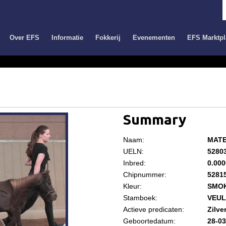
Over EFS
Informatie
Fokkerij
Evenementen
EFS Marktpl
Summary
Naam:
MATE
UELN:
5280
Inbred:
0.00
Chipnummer:
5281
Kleur:
SMO
Stamboek:
VEU
Actieve predicaten:
Zilve
Geboortedatum:
28-03