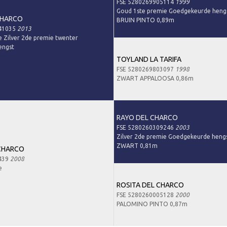
FSE 5280269905114
1999
Goud 1ste premie Goedgekeurde heng
CHARCO
BRUIN PINTO 0,89m
41035
2013
 Zilver 2de premie twenter
engst
TOYLAND LA TARIFA
FSE 5280269803097
1998
ZWART APPALOOSA 0,86m
RAYO DEL CHARCO
FSE 5280260309246
2003
Zilver 2de premie Goedgekeurde heng
ZWART 0,81m
CHARCO
439
2008
e
ROSITA DEL CHARCO
FSE 5280260005128
2000
PALOMINO PINTO 0,87m