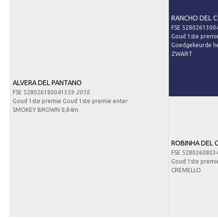
Contact
RANCHO DEL 
Nieuws
FSE 5280261300
Downloads
Goud 1ste premie
Goedgekeurde h
Inloggen
ZWART
Lid worden
ALVERA DEL PANTANO
FSE 528026180041359
2018
Goud 1ste premie Goud 1ste premie enter
SMOKEY BROWN 0,84m
ROBINHA DEL 
FSE 5280260803
Goud 1ste premi
CREMELLO