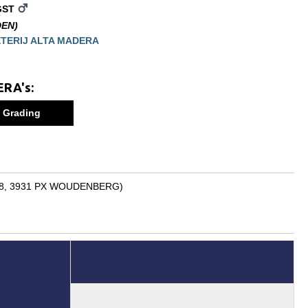
GST
DEN)
TERIJ ALTA MADERA
RA's:
Grading
ris 38, 3931 PX WOUDENBERG)