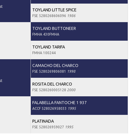
st
TOYLAND LITTLE SPICE
FSE 5280268606096
1986
TOYLAND BUTTONEER
FMHA 430FMHA
TOYLAND TARIFA
FMHA 100244
CAMACHO DEL CHARCO
FSE 5280269806081
1998
st
ROSITA DEL CHARCO
FSE 5280260005128
2000
FALABELLA FANTOCHE 1 937
ACCF 528026958033
1995
PLATINADA
FSE 528026959027
1995