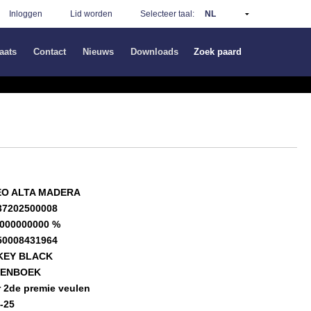
Inloggen
Lid worden
Selecteer taal:
aats
Contact
Nieuws
Downloads
Zoek paard
O ALTA MADERA
37202500008
0000000000 %
50008431964
KEY BLACK
LENBOEK
r 2de premie veulen
-25