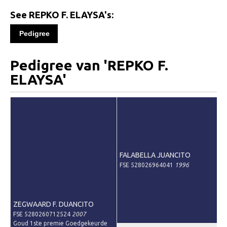
Informatie
See REPKO F. ELAYSA's:
Paardenpaspoort aanvragen
Pedigree
Wat te doen bij verkoop van een Falabella
Registratie buitenlands paspoort
Pedigree van 'REPKO F.
Veulenregistratie
ELAYSA'
Animal Health Regulation
Tarievenlijst 2026
Veelgestelde vragen
Fokkerij
FALABELLA JUANCITO
Onze fokkerij
FSE 528026964041
1996
Fokkerij informatie
Fokprogramma
ZEGWAARD F. DUANCITO
FSE 5280260712524
2007
Predicaten
Goud 1ste premie Goedgekeurde