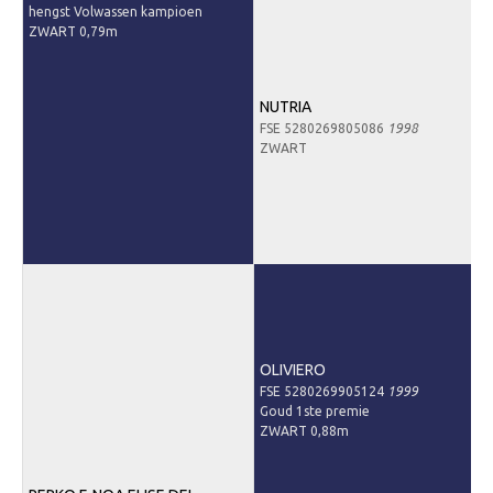
hengst Volwassen kampioen
Informatie veulen registratie
ZWART 0,79m
Veulen registratie
Hengsten
NUTRIA
EFS Hengstendatabase
FSE 5280269805086
1998
ZWART
EFS Database
Evenementen
EFS Keuringen
Inschrijven keuring
Keuringsresultaten
Keuringsvideo's
OLIVIERO
FSE 5280269905124
1999
EFS Marktplaats
Goud 1ste premie
ZWART 0,88m
Contact
Nieuws