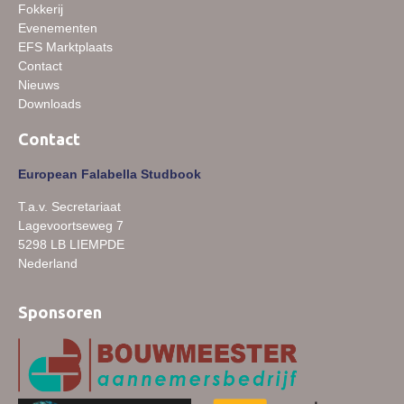
Fokkerij
Evenementen
EFS Marktplaats
Contact
Nieuws
Downloads
Contact
European Falabella Studbook
T.a.v. Secretariaat
Lagevoortseweg 7
5298 LB LIEMPDE
Nederland
Sponsoren