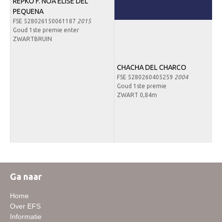
REPKO F. NOA ELISE DEL
Downloads
PEQUENA
FSE 528026150061187
2015
Inloggen
Goud 1ste premie enter
ZWARTBRUIN
Lid worden
CHACHA DEL CHARCO
FSE 5280260405259
2004
Goud 1ste premie
ZWART 0,84m
Ga naar
Home
Over EFS
Informatie