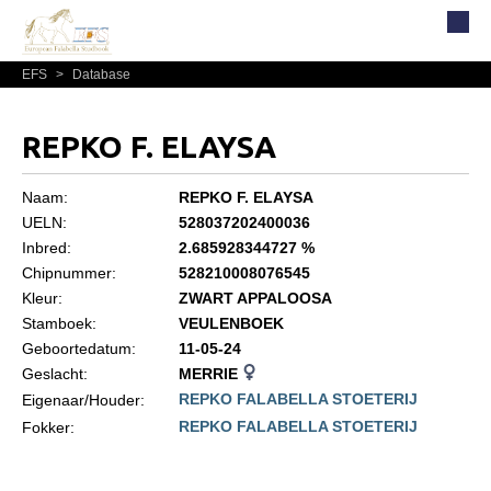
EFS
>
Database
Home
Over EFS
REPKO F. ELAYSA
Organisatie
Bestuur
Naam:
REPKO F. ELAYSA
UELN:
528037202400036
Commissies
Inbred:
2.685928344727 %
Reglementen, statuten en formulieren
Chipnummer:
528210008076545
Kleur:
ZWART APPALOOSA
Lidmaatschap EFS
Stamboek:
VEULENBOEK
Informatie
Geboortedatum:
11-05-24
Geslacht:
MERRIE
Lid worden
REPKO FALABELLA STOETERIJ
Eigenaar/Houder:
Leden
REPKO FALABELLA STOETERIJ
Fokker:
Geografisch gebied