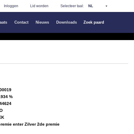
Inloggen
Lid worden
Selecteer taal:
aats
Contact
Nieuws
Downloads
Zoek paard
Z
00019
1934 %
44624
TO
EK
remie enter Zilver 2de premie