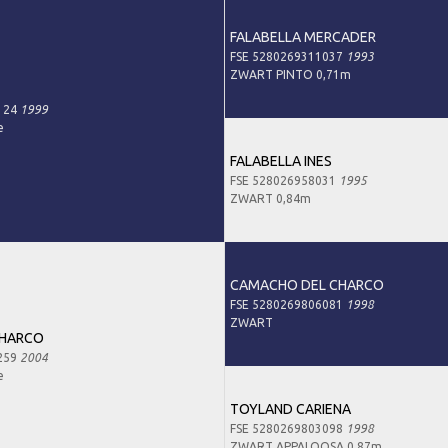
FALABELLA MERCADER
FSE 5280269311037
1993
ZWART PINTO 0,71m
124
1999
e
FALABELLA INES
FSE 528026958031
1995
ZWART 0,84m
CAMACHO DEL CHARCO
FSE 5280269806081
1998
ZWART
CHARCO
259
2004
e
TOYLAND CARIENA
FSE 5280269803098
1998
ZWART APPALOOSA 0,87m