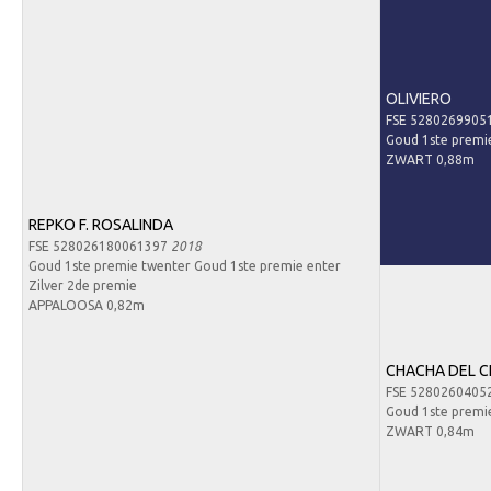
Contact
Nieuws
Downloads
OLIVIERO
Inloggen
FSE 5280269905
Goud 1ste premi
Lid worden
ZWART 0,88m
REPKO F. ROSALINDA
FSE 528026180061397
2018
Goud 1ste premie twenter Goud 1ste premie enter
Zilver 2de premie
APPALOOSA 0,82m
CHACHA DEL 
FSE 5280260405
Goud 1ste premi
ZWART 0,84m