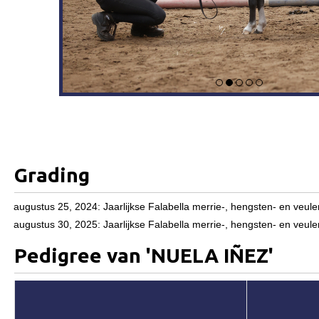
Geografisch gebied
Informatie
Paardenpaspoort aanvragen
Wat te doen bij verkoop van een Falabella
Registratie buitenlands paspoort
Veulenregistratie
Animal Health Regulation
Grading
Tarievenlijst 2026
augustus 25, 2024: Jaarlijkse Falabella merrie-, hengsten- en v
Veelgestelde vragen
augustus 30, 2025: Jaarlijkse Falabella merrie-, hengsten- en 
Fokkerij
Pedigree van 'NUELA IÑEZ'
Onze fokkerij
Fokkerij informatie
Fokprogramma