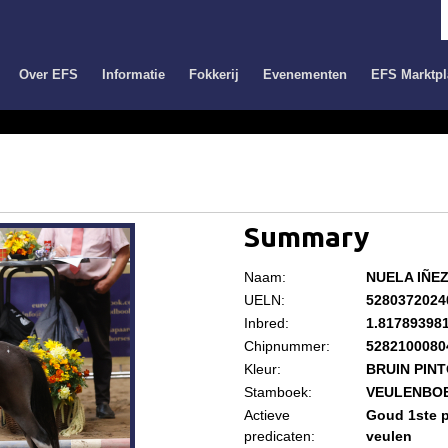
Over EFS
Informatie
Fokkerij
Evenementen
EFS Marktpl
Summary
Naam:
NUELA IÑE
UELN:
5280372024
Inbred:
1.81789398
Chipnummer:
5282100080
Kleur:
BRUIN PIN
Stamboek:
VEULENBO
Actieve
Goud 1ste p
predicaten:
veulen