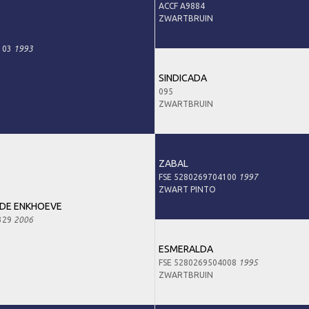
ACCF A9884
ZWARTBRUIN
103
1993
SINDICADA
095
ZWARTBRUIN
ZABAL
FSE 5280269704100
1997
ZWART PINTO
 DE ENKHOEVE
329
2006
ESMERALDA
FSE 5280269504008
1995
ZWARTBRUIN