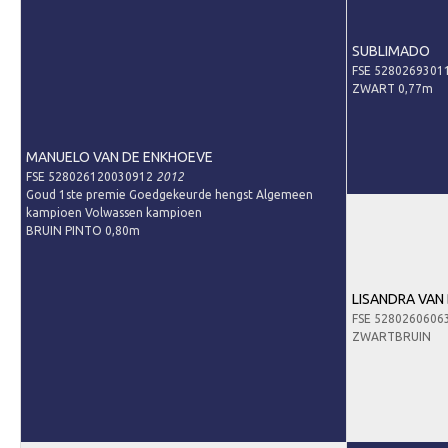
Predicaten
SUBLIMADO
Informatie veulen registratie
FSE 5280269301
ZWART 0,77m
Veulen registratie
Hengsten
MANUELO VAN DE ENKHOEVE
EFS Hengstendatabase
FSE 528026120030912
2012
Goud 1ste premie Goedgekeurde hengst Algemeen
EFS Database
kampioen Volwassen kampioen
BRUIN PINTO 0,80m
Evenementen
EFS Keuringen
LISANDRA VAN
Inschrijven keuring
FSE 5280260606
ZWARTBRUIN
Keuringsresultaten
Keuringsvideo's
EFS Marktplaats