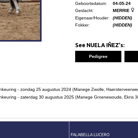
Geboortedatum:
04-05-24
Geslacht:
MERRIE
Eigenaar/Houder:
(HIDDEN)
Fokker:
(HIDDEN)
See NUELA IÑEZ's:
Pedigree
eulenkeuring - zondag 25 augustus 2024 (Manege Zwolle, Haersterveer
veulenkeuring - zaterdag 30 augustus 2025 (Manege Groenewoude, Ek
FALABELLA LUCERO