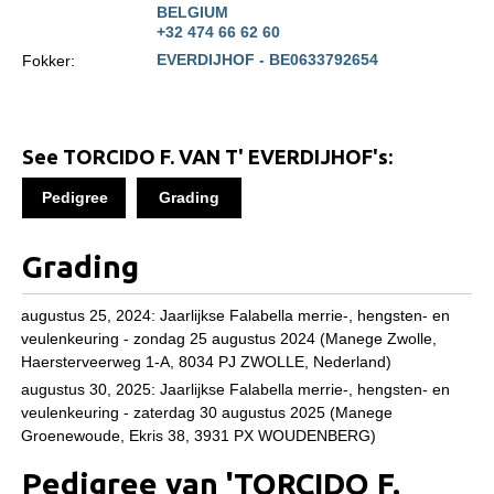
BELGIUM
Informatie veulen registratie
+32 474 66 62 60
Veulen registratie
EVERDIJHOF - BE0633792654
Fokker:
Hengsten
EFS Hengstendatabase
See TORCIDO F. VAN T' EVERDIJHOF's:
EFS Database
Pedigree
Grading
Evenementen
EFS Keuringen
Grading
Inschrijven keuring
augustus 25, 2024: Jaarlijkse Falabella merrie-, hengsten- en
Keuringsresultaten
veulenkeuring - zondag 25 augustus 2024 (Manege Zwolle,
Keuringsvideo's
Haersterveerweg 1-A, 8034 PJ ZWOLLE, Nederland)
augustus 30, 2025: Jaarlijkse Falabella merrie-, hengsten- en
EFS Marktplaats
veulenkeuring - zaterdag 30 augustus 2025 (Manege
Groenewoude, Ekris 38, 3931 PX WOUDENBERG)
Contact
Pedigree van 'TORCIDO F.
Nieuws