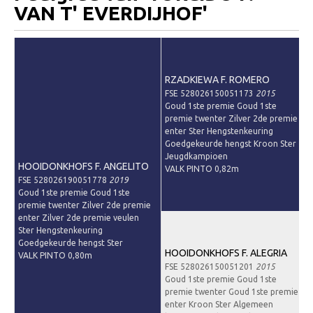
VAN T' EVERDIJHOF'
Downloads
Inloggen
Lid worden
RZADKIEWA F. ROMERO
FSE 528026150051173
2015
Goud 1ste premie Goud 1ste
premie twenter Zilver 2de premie
enter Ster Hengstenkeuring
Goedgekeurde hengst Kroon Ster
Jeugdkampioen
HOOIDONKHOFS F. ANGELITO
VALK PINTO 0,82m
FSE 528026190051778
2019
Goud 1ste premie Goud 1ste
premie twenter Zilver 2de premie
enter Zilver 2de premie veulen
Ster Hengstenkeuring
Goedgekeurde hengst Ster
HOOIDONKHOFS F. ALEGRIA
VALK PINTO 0,80m
FSE 528026150051201
2015
Goud 1ste premie Goud 1ste
premie twenter Goud 1ste premie
enter Kroon Ster Algemeen