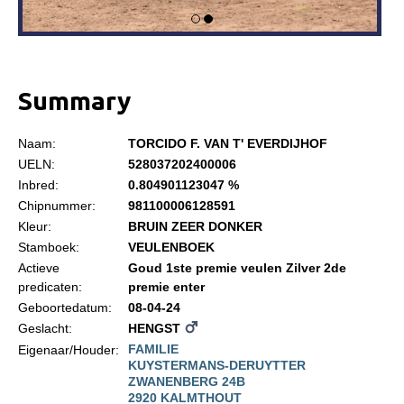
Informatie
Paardenpaspoort aanvragen
Wat te doen bij verkoop van een Falabella
Summary
Registratie buitenlands paspoort
Veulenregistratie
Naam:
TORCIDO F. VAN T' EVERDIJHOF
UELN:
528037202400006
Animal Health Regulation
Inbred:
0.804901123047 %
Tarievenlijst 2026
Chipnummer:
981100006128591
Kleur:
BRUIN ZEER DONKER
Veelgestelde vragen
Stamboek:
VEULENBOEK
Fokkerij
Actieve
Goud 1ste premie veulen Zilver 2de
predicaten:
premie enter
Onze fokkerij
Geboortedatum:
08-04-24
Fokkerij informatie
Geslacht:
HENGST
FAMILIE
Eigenaar/Houder:
Fokprogramma
KUYSTERMANS-DERUYTTER
ZWANENBERG 24B
Predicaten
2920 KALMTHOUT