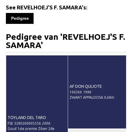
Informatie
See REVELHOEJ'S F. SAMARA's:
Paardenpaspoort aanvragen
Pedigree
Wat te doen bij verkoop van een Falabella
Registratie buitenlands paspoort
Pedigree van 'REVELHOEJ'S F.
SAMARA'
Veulenregistratie
Animal Health Regulation
Tarievenlijst 2026
Veelgestelde vragen
Fokkerij
AF DON QUIJOTE
100266
1996
Onze fokkerij
ZWART APPALOOSA 0,68m
Fokkerij informatie
Fokprogramma
TOYLAND DEL TARO
FSE 5280260605556
2006
Predicaten
Goud 1ste premie Zilver 2de