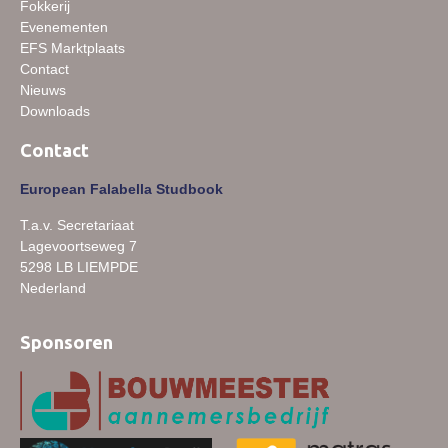
Fokkerij
Evenementen
EFS Marktplaats
Contact
Nieuws
Downloads
Contact
European Falabella Studbook
T.a.v. Secretariaat
Lagevoortseweg 7
5298 LB LIEMPDE
Nederland
Sponsoren