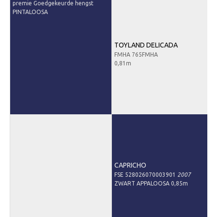
premie Goedgekeurde hengst
Informatie veulen registratie
PINTALOOSA
Veulen registratie
Hengsten
TOYLAND DELICADA
FMHA 765FMHA
EFS Hengstendatabase
0,81m
EFS Database
Evenementen
EFS Keuringen
Inschrijven keuring
Keuringsresultaten
Keuringsvideo's
CAPRICHO
EFS Marktplaats
FSE 528026070003901
2007
ZWART APPALOOSA 0,85m
Contact
Nieuws