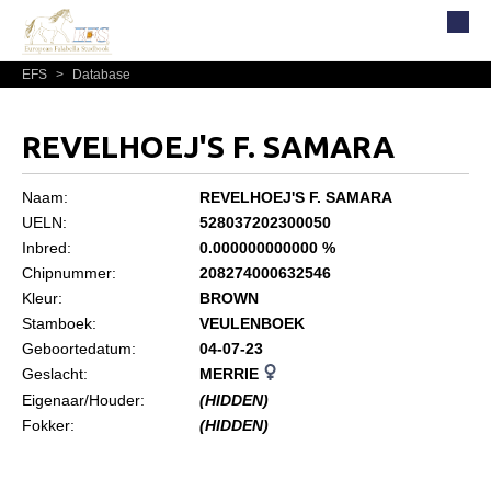
EFS
>
Database
Home
Over EFS
REVELHOEJ'S F. SAMARA
Organisatie
Bestuur
Naam:
REVELHOEJ'S F. SAMARA
UELN:
528037202300050
Commissies
Inbred:
0.000000000000 %
Reglementen, statuten en formulieren
Chipnummer:
208274000632546
Kleur:
BROWN
Lidmaatschap EFS
Stamboek:
VEULENBOEK
Informatie
Geboortedatum:
04-07-23
Geslacht:
MERRIE
Lid worden
Eigenaar/Houder:
(HIDDEN)
Leden
Fokker:
(HIDDEN)
Geografisch gebied