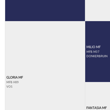
Contact
Nieuws
Downloads
Inloggen
Lid worden
MILIO MF
MFB M37
DONKERBRUIN
GLORIA MF
MFB H89
VOS
FANTASIA MF