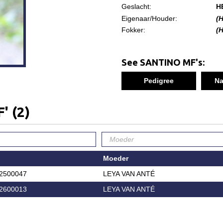
Geslacht:
H
Eigenaar/Houder:
(
Fokker:
(
See SANTINO MF's:
Pedigree
Na
F'
(2)
Moeder
2500047
LEYA VAN ANTÉ
2600013
LEYA VAN ANTÉ