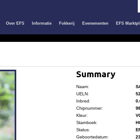
Over EFS
Informatie
Fokkerij
Evenementen
EFS Marktpl
Summary
Naam:
S
UELN:
5
Inbred:
0
Chipnummer:
9
Kleur:
V
Stamboek:
H
Status:
E
Geboortedatum:
2