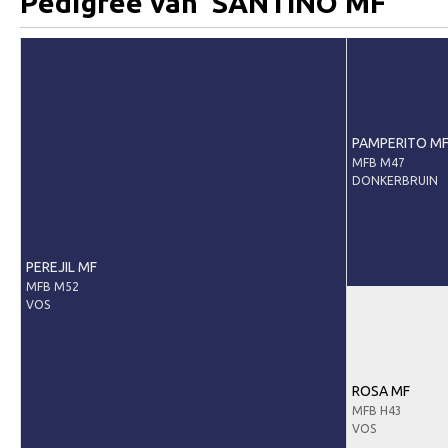
Pedigree van 'SANTINO MF'
Predicaten
Informatie veulen registratie
Veulen registratie
Hengsten
PAMPERITO M
MFB M47
EFS Hengstendatabase
DONKERBRUIN
EFS Database
Evenementen
PEREJIL MF
EFS Keuringen
MFB M52
VOS
Inschrijven keuring
Keuringsresultaten
Keuringsvideo's
ROSA MF
MFB H43
EFS Marktplaats
VOS