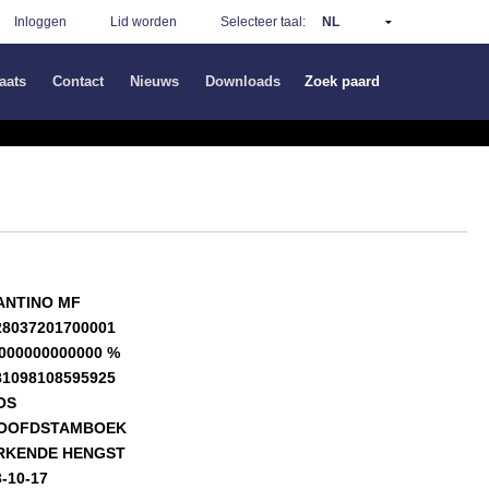
Inloggen
Lid worden
Selecteer taal:
aats
Contact
Nieuws
Downloads
Zoek paard
ANTINO MF
28037201700001
.000000000000 %
81098108595925
OS
OOFDSTAMBOEK
RKENDE HENGST
3-10-17