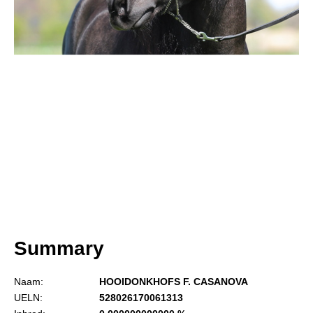
Informatie
Paardenpaspoort aanvragen
Wat te doen bij verkoop van een Falabella
Registratie buitenlands paspoort
Veulenregistratie
Animal Health Regulation
Tarievenlijst 2026
Veelgestelde vragen
Fokkerij
Onze fokkerij
Summary
Fokkerij informatie
Fokprogramma
Naam:
HOOIDONKHOFS F. CASANOVA
UELN:
528026170061313
Predicaten