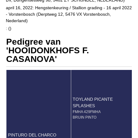
BV, Dungensesteeg 9b, 5482 ZT SCHIJNDEL, NEDERLAND)
april 16, 2022: Hengstenkeuring / Stallion grading - 16 april 2022
- Vorstenbosch (Derptweg 12, 5476 VX Vorstenbosch,
Nederland)
: ()
Pedigree van
'HOOIDONKHOFS F.
CASANOVA'
TOYLAND PICANTE
SPLASHES
FMHA 429FMHA
BRUIN PINTO
PINTURO DEL CHARCO