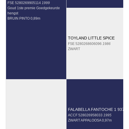
FSE 5280269905114
1999
Goud 1ste premie Goedgekeurde
hengst
BRUIN PINTO 0,89m
TOYLAND LITTLE SPICE
FSE 5280268606096
1986
ZWART
FALABELLA FANTOCHE 1 937
ACCF 528026958033
1995
ZWART APPALOOSA 0,97m