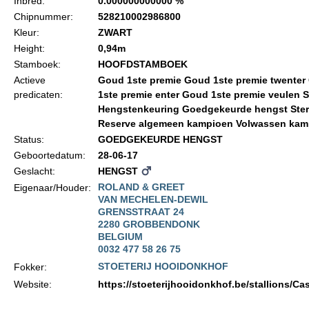
Inbred:
0.000000000000 %
Informatie veulen registratie
Chipnummer:
528210002986800
Veulen registratie
Kleur:
ZWART
Height:
0,94m
Hengsten
Stamboek:
HOOFDSTAMBOEK
EFS Hengstendatabase
Actieve
Goud 1ste premie Goud 1ste premie twenter
predicaten:
1ste premie enter Goud 1ste premie veulen S
EFS Database
Hengstenkeuring Goedgekeurde hengst Ster
Reserve algemeen kampioen Volwassen kam
Evenementen
Status:
GOEDGEKEURDE HENGST
EFS Keuringen
Geboortedatum:
28-06-17
Geslacht:
HENGST
Inschrijven keuring
ROLAND & GREET
Eigenaar/Houder:
VAN MECHELEN-DEWIL
Keuringsresultaten
GRENSSTRAAT 24
2280 GROBBENDONK
Keuringsvideo's
BELGIUM
EFS Marktplaats
0032 477 58 26 75
STOETERIJ HOOIDONKHOF
Fokker:
Contact
Website:
https://stoeterijhooidonkhof.be/stallions/C
Nieuws