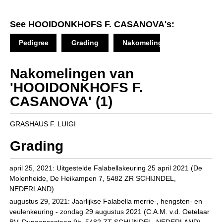
Downloads
See HOOIDONKHOFS F. CASANOVA's:
Inloggen
Pedigree
Grading
Nakomelingen
Lid worden
Nakomelingen van
'HOOIDONKHOFS F.
CASANOVA'
(1)
GRASHAUS F. LUIGI
Grading
april 25, 2021: Uitgestelde Falabellakeuring 25 april 2021 (De
Molenheide, De Heikampen 7, 5482 ZR SCHIJNDEL,
NEDERLAND)
augustus 29, 2021: Jaarlijkse Falabella merrie-, hengsten- en
veulenkeuring - zondag 29 augustus 2021 (C.A.M. v.d. Oetelaar