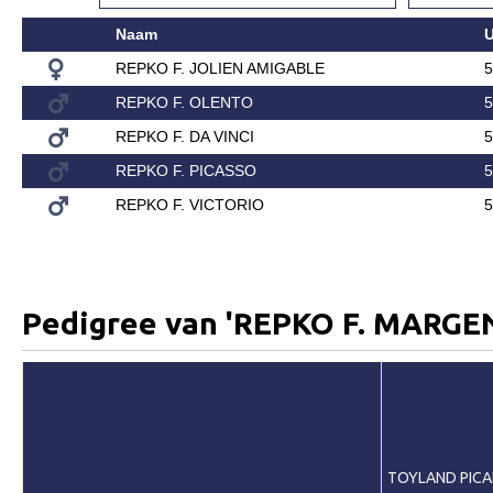
Naam
Predicaten
REPKO F. JOLIEN AMIGABLE
5
Informatie veulen registratie
REPKO F. OLENTO
5
Veulen registratie
REPKO F. DA VINCI
5
Hengsten
REPKO F. PICASSO
5
EFS Hengstendatabase
REPKO F. VICTORIO
5
EFS Database
Evenementen
EFS Keuringen
Pedigree van 'REPKO F. MARGE
Inschrijven keuring
Keuringsresultaten
Keuringsvideo's
EFS Marktplaats
TOYLAND PICA