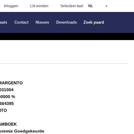
Inloggen
Lid worden
Selecteer taal:
aats
Contact
Nieuws
Downloads
Zoek paard
 MARGENTO
031004
00000 %
664395
NTO
AMBOEK
 premie Goedgekeurde