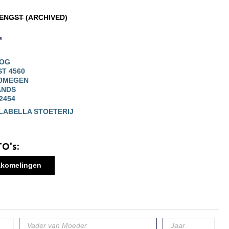
ENGST
(ARCHIVED)
TOG
T 4560
IJMEGEN
ANDS
82454
LABELLA STOETERIJ
O's:
komelingen