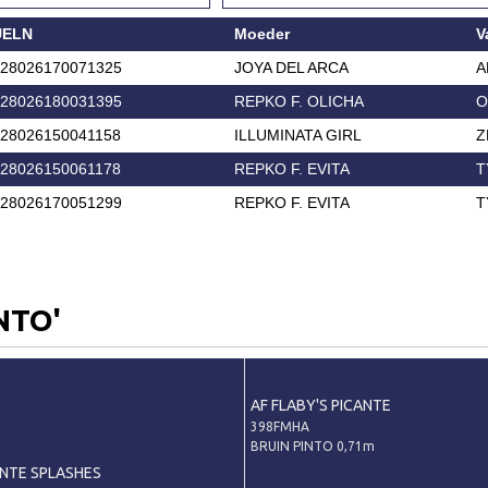
UELN
Moeder
V
28026170071325
JOYA DEL ARCA
A
28026180031395
REPKO F. OLICHA
O
28026150041158
ILLUMINATA GIRL
Z
28026150061178
REPKO F. EVITA
T
28026170051299
REPKO F. EVITA
T
NTO'
AF FLABY'S PICANTE
398FMHA
BRUIN PINTO 0,71m
NTE SPLASHES