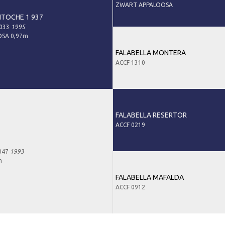
ZWART APPALOOSA
NTOCHE 1 937
8033
1995
SA 0,97m
FALABELLA MONTERA
ACCF 1310
FALABELLA RESERTOR
ACCF 0219
047
1993
m
FALABELLA MAFALDA
ACCF 0912