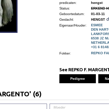
predicaten:
hengst
Status:
ERKEND H
Geboortedatum:
01-03-11
Geslacht:
HENGST
ESMEE
Eigenaar/Houder:
DEN HAR
LANKFORS
6538 JZ N
NETHERL
+31 6 814
REPKO FA
Fokker:
See REPKO F. MARGENT
Pedigree
Na
MARGENTO'
(6)