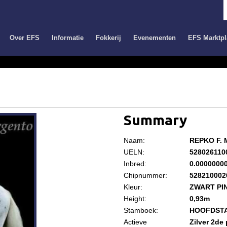
Over EFS
Informatie
Fokkerij
Evenementen
EFS Marktpl
Summary
Naam:
REPKO F.
UELN:
528026110
Inbred:
0.0000000
Chipnummer:
528210002
Kleur:
ZWART PI
Height:
0,93m
Stamboek:
HOOFDST
Actieve
Zilver 2de