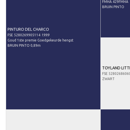
Contact
FMHA 429FMHA
BRUIN PINTO
Nieuws
Downloads
PINTURO DEL CHARCO
Inloggen
FSE 5280269905114
1999
Goud 1ste premie Goedgekeurde hengst
Lid worden
BRUIN PINTO 0,89m
TOYLAND LITT
FSE 5280268606
ZWART