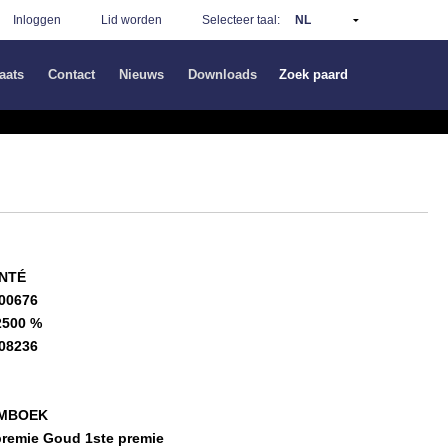
Inloggen
Lid worden
Selecteer taal:
aats
Contact
Nieuws
Downloads
Zoek paard
ANTÉ
00676
2500 %
08236
MBOEK
remie Goud 1ste premie