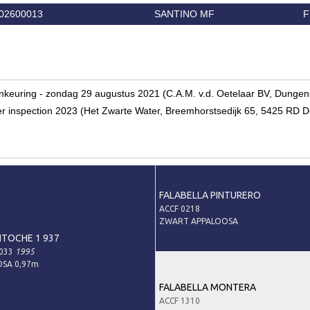
02600013
SANTINO MF
F
eulenkeuring - zondag 29 augustus 2021 (C.A.M. v.d. Oetelaar BV, D
r inspection 2023 (Het Zwarte Water, Breemhorstsedijk 65, 5425 RD D
FALABELLA PINTURERO
ACCF 0218
ZWART APPALOOSA
NTOCHE 1 937
8033
1995
SA 0,97m
FALABELLA MONTERA
ACCF 1310