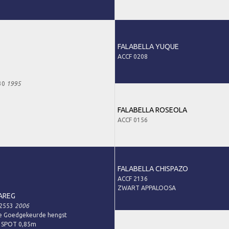
FALABELLA YUQUE
ACCF 0208
30
1995
FALABELLA ROSEOLA
ACCF 0156
FALABELLA CHISPAZO
ACCF 2136
ZWART APPALOOSA
AREG
12553
2006
e Goedgekeurde hengst
 SPOT 0,85m