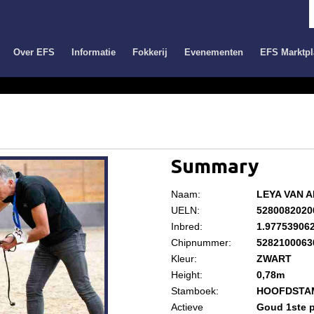
Over EFS
Informatie
Fokkerij
Evenementen
EFS Marktpl
Summary
Naam:
LEYA VAN 
UELN:
5280082020
Inbred:
1.97753906
Chipnummer:
5282100063
Kleur:
ZWART
Height:
0,78m
Stamboek:
HOOFDSTA
Actieve
Goud 1ste p