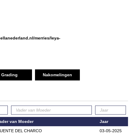
bellanederland.nl/merries/leya-
Grading
Nakomelingen
ader van Moeder
Jaar
UENTE DEL CHARCO
03-05-2025