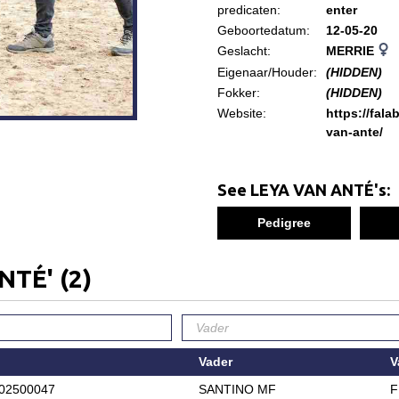
predicaten:
enter
Geboortedatum:
12-05-20
Geslacht:
MERRIE
Eigenaar/Houder:
(HIDDEN)
Fokker:
(HIDDEN)
Website:
https://fala
van-ante/
See LEYA VAN ANTÉ's:
Pedigree
ANTÉ'
(2)
Vader
V
02500047
SANTINO MF
F