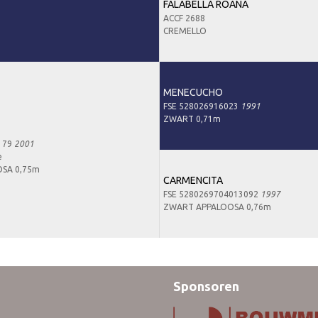
FALABELLA ROANA
ACCF 2688
CREMELLO
MENECUCHO
FSE 528026916023
1991
ZWART 0,71m
179
2001
e
SA 0,75m
CARMENCITA
FSE 5280269704013092
1997
ZWART APPALOOSA 0,76m
Sponsoren