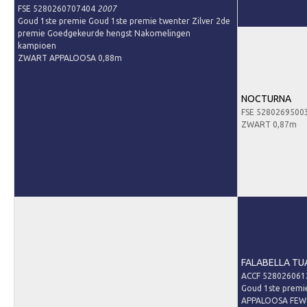
Contact
FSE 5280260707404
2007
Goud 1ste premie Goud 1ste premie twenter Zilver 2de
Nieuws
premie Goedgekeurde hengst Nakomelingen
kampioen
Downloads
ZWART APPALOOSA 0,88m
Inloggen
NOCTURNA
Lid worden
FSE 5280269500
ZWART 0,87m
FALABELLA TU
ACCF 52802606
Goud 1ste premi
APPALOOSA FEW