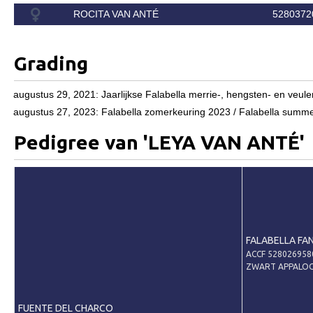
ROCITA VAN ANTÉ
5280372
Predicaten
Informatie veulen registratie
Grading
Veulen registratie
Hengsten
augustus 29, 2021: Jaarlijkse Falabella merrie-, hengsten- en v
augustus 27, 2023: Falabella zomerkeuring 2023 / Falabella summe
EFS Hengstendatabase
Pedigree van 'LEYA VAN ANTÉ'
EFS Database
Evenementen
EFS Keuringen
Inschrijven keuring
FALABELLA FA
Keuringsresultaten
ACCF 52802695
Keuringsvideo's
ZWART APPALOO
EFS Marktplaats
FUENTE DEL CHARCO