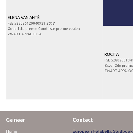
ELENA VAN ANTÉ
FSE 528026120040921
2012
Goud 1ste premie Goud 1ste premie veulen
ZWART APPALOOSA
ROCITA
FSE 5280260104
Zilver 2de premi
ZWART APPALOO
Ga naar
Contact
Home
European Falabella Studbook