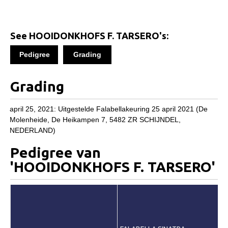
Informatie veulen registratie
Veulen registratie
See HOOIDONKHOFS F. TARSERO's:
Hengsten
Pedigree
Grading
EFS Hengstendatabase
EFS Database
Grading
Evenementen
april 25, 2021: Uitgestelde Falabellakeuring 25 april 2021 (De
EFS Keuringen
Molenheide, De Heikampen 7, 5482 ZR SCHIJNDEL,
Inschrijven keuring
NEDERLAND)
Keuringsresultaten
Pedigree van
'HOOIDONKHOFS F. TARSERO'
Keuringsvideo's
EFS Marktplaats
Contact
Nieuws