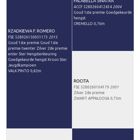
FALABELLA SINATRA
Downloads
ACCF 5280260412434
2004
Goud 1ste premie Goedgekeurde
Inloggen
hengst
CREMELLO 0,76m
Lid worden
RZADKIEWA F. ROMERO
FSE 528026150051173
2015
Goud 1ste premie Goud 1ste
premie twenter Zilver 2de premie
enter Ster Hengstenkeuring
Goedgekeurde hengst Kroon Ster
Jeugdkampioen
VALK PINTO 0,82m
ROCITA
FSE 5280260104179
2001
Zilver 2de premie
ZWART APPALOOSA 0,75m