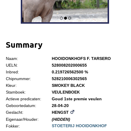
Informatie
Paardenpaspoort aanvragen
Wat te doen bij verkoop van een Falabella
Registratie buitenlands paspoort
Summary
Veulenregistratie
Animal Health Regulation
Naam:
HOOIDONKHOFS F. TARSERO
Tarievenlijst 2026
UELN:
528008202000655
Inbred:
0.219726562500 %
Veelgestelde vragen
Chipnummer:
528210006302565
Fokkerij
Kleur:
SMOKEY BLACK
Stamboek:
VEULENBOEK
Onze fokkerij
Actieve predicaten:
Goud 1ste premie veulen
Fokkerij informatie
Geboortedatum:
28-04-20
Geslacht:
HENGST
Fokprogramma
Eigenaar/Houder:
(HIDDEN)
Predicaten
STOETERIJ HOOIDONKHOF
Fokker: