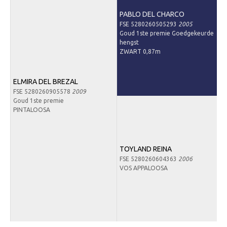
Downloads
PABLO DEL CHARCO
FSE 5280260505293
2005
Inloggen
Goud 1ste premie Goedgekeurde
hengst
Lid worden
ZWART 0,87m
ELMIRA DEL BREZAL
FSE 5280260905578
2009
Goud 1ste premie
PINTALOOSA
TOYLAND REINA
FSE 5280260604363
2006
VOS APPALOOSA