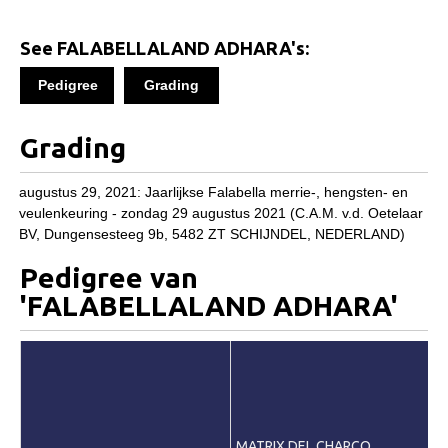
Informatie
Paardenpaspoort aanvragen
See FALABELLALAND ADHARA's:
Wat te doen bij verkoop van een Falabella
Pedigree
Grading
Registratie buitenlands paspoort
Grading
Veulenregistratie
Animal Health Regulation
augustus 29, 2021: Jaarlijkse Falabella merrie-, hengsten- en
veulenkeuring - zondag 29 augustus 2021 (C.A.M. v.d. Oetelaar
Tarievenlijst 2026
BV, Dungensesteeg 9b, 5482 ZT SCHIJNDEL, NEDERLAND)
Veelgestelde vragen
Pedigree van
Fokkerij
'FALABELLALAND ADHARA'
Onze fokkerij
Fokkerij informatie
Fokprogramma
Predicaten
MATRIX DEL CHARCO