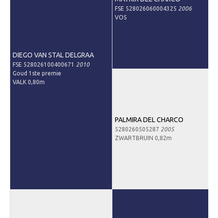
Informatie veulen registratie
FSE 528026060004325
2006
VOS
Veulen registratie
Hengsten
DIEGO VAN STAL DELGRAA
EFS Hengstendatabase
FSE 528026100400671
2010
EFS Database
Goud 1ste premie
VALK 0,80m
Evenementen
EFS Keuringen
PALMIRA DEL CHARCO
Inschrijven keuring
5280260505287
2005
ZWARTBRUIN 0,82m
Keuringsresultaten
Keuringsvideo's
EFS Marktplaats
Contact
Nieuws