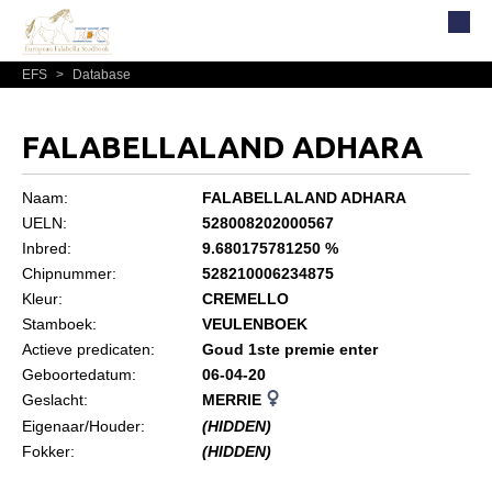
EFS
>
Database
Home
Over EFS
FALABELLALAND ADHARA
Organisatie
Bestuur
Naam:
FALABELLALAND ADHARA
UELN:
528008202000567
Commissies
Inbred:
9.680175781250 %
Reglementen, statuten en formulieren
Chipnummer:
528210006234875
Kleur:
CREMELLO
Lidmaatschap EFS
Stamboek:
VEULENBOEK
Informatie
Actieve predicaten:
Goud 1ste premie enter
Geboortedatum:
06-04-20
Lid worden
Geslacht:
MERRIE
Leden
Eigenaar/Houder:
(HIDDEN)
Fokker:
(HIDDEN)
Geografisch gebied