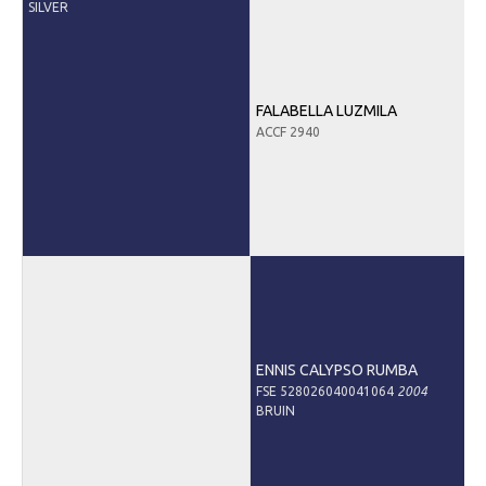
SILVER
Informatie veulen registratie
Veulen registratie
Hengsten
FALABELLA LUZMILA
EFS Hengstendatabase
ACCF 2940
EFS Database
Evenementen
EFS Keuringen
Inschrijven keuring
Keuringsresultaten
Keuringsvideo's
ENNIS CALYPSO RUMBA
EFS Marktplaats
FSE 528026040041064
2004
BRUIN
Contact
Nieuws