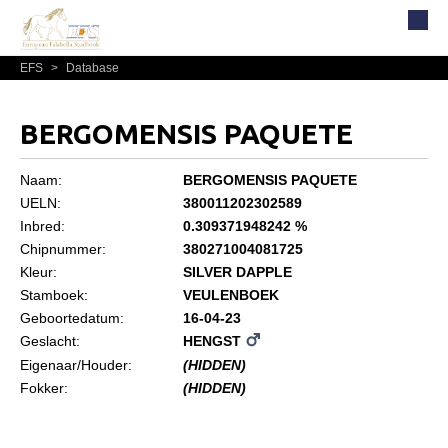
EFS
>
Database
Home
Over EFS
BERGOMENSIS PAQUETE
Organisatie
Bestuur
Naam:
BERGOMENSIS PAQUETE
UELN:
380011202302589
Commissies
Inbred:
0.309371948242 %
Reglementen, statuten en formulieren
Chipnummer:
380271004081725
Kleur:
SILVER DAPPLE
Lidmaatschap EFS
Stamboek:
VEULENBOEK
Informatie
Geboortedatum:
16-04-23
Geslacht:
HENGST
Lid worden
Eigenaar/Houder:
(HIDDEN)
Leden
Fokker:
(HIDDEN)
Geografisch gebied