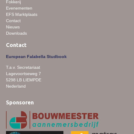
Fokkerij
Evenementen
EFS Marktplaats
Contact
Nieuws
Downloads
Contact
European Falabella Studbook
T.a.v. Secretariaat
Lagevoortseweg 7
5298 LB LIEMPDE
Nederland
Sponsoren