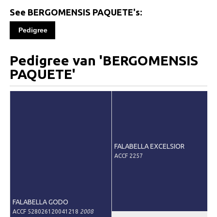
Informatie
See BERGOMENSIS PAQUETE's:
Paardenpaspoort aanvragen
Pedigree
Wat te doen bij verkoop van een Falabella
Registratie buitenlands paspoort
Pedigree van 'BERGOMENSIS
PAQUETE'
Veulenregistratie
Animal Health Regulation
Tarievenlijst 2026
Veelgestelde vragen
Fokkerij
FALABELLA EXCELSIOR
ACCF 2257
Onze fokkerij
Fokkerij informatie
Fokprogramma
FALABELLA GODO
Predicaten
ACCF 528026120041218
2008