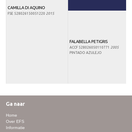
Downloads
CAMILLA DI AQUINO
FSE 528026150051220
2015
Inloggen
Lid worden
FALABELLA PETIGRIS
ACCF 528026050110771
2005
PINTADO AZULEJO
Ga naar
Home
Over EFS
Informatie